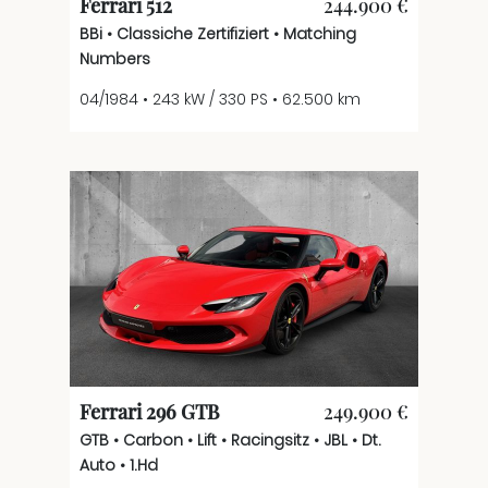
Ferrari 512
244.900 €
BBi • Classiche Zertifiziert • Matching
Numbers
04/1984 • 243 kW / 330 PS • 62.500 km
Ferrari 296 GTB
249.900 €
GTB • Carbon • Lift • Racingsitz • JBL • Dt.
Auto • 1.Hd