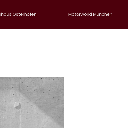
haus Osterhofen
Motorworld München