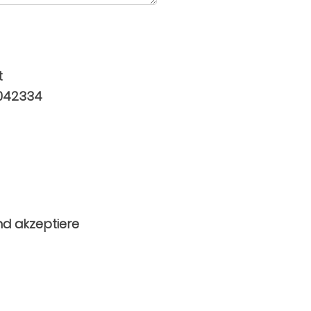
t
042334
d akzeptiere