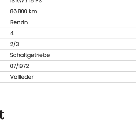
13 kW / 18 PS
86.800 km
Benzin
4
2/3
Schaltgetriebe
07/1972
Vollleder
t